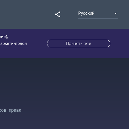
Русский
share
ие),
Принять все
маркетинговой
ов, права