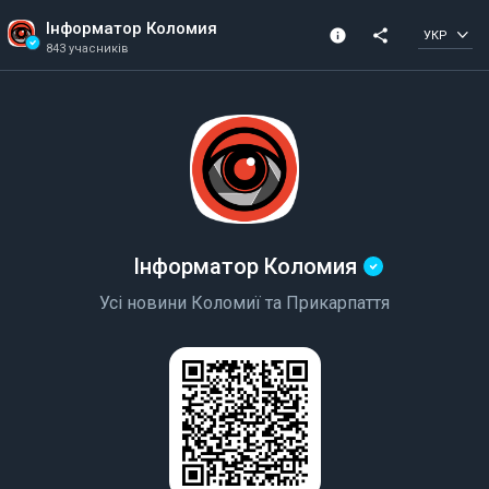
Інформатор Коломия
info
share
УКР
843 учасників
Інформація про канал
Перевірений канал
843 учасників
Створена в 2024 році
Інформатор Коломия
Усі новини Коломиї та Прикарпаття