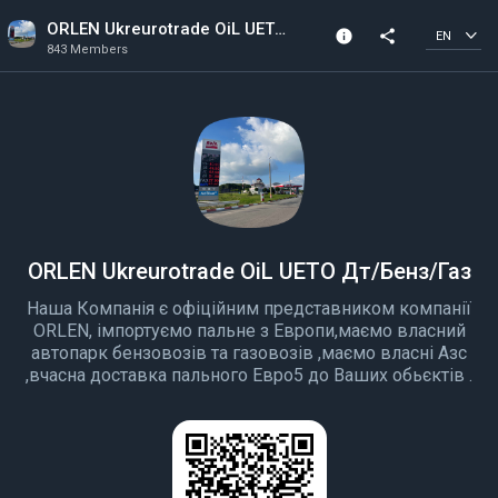
ORLEN Ukreurotrade OiL UETO Дт/Бенз/Газ
info
share
EN
843 Members
Channel info
843 Members
Created In 2022
ORLEN Ukreurotrade OiL UETO Дт/Бенз/Газ
Наша Компанія є офіційним представником компанії
ORLEN, імпортуємо пальне з Европи,маємо власний
автопарк бензовозів та газовозів ,маємо власні Азс
,вчасна доставка пального Евро5 до Ваших обьєктів .