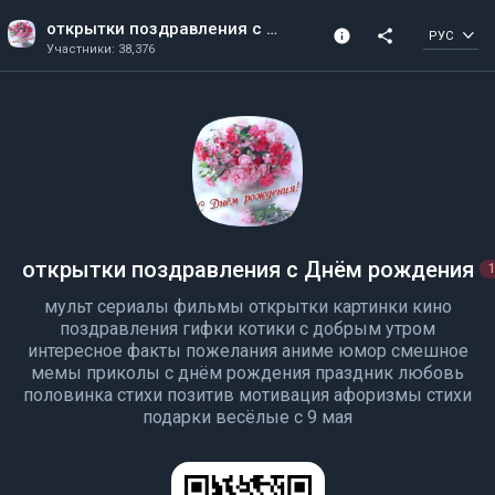
открытки поздравления с Днём рождения
info
share
РУС
Участники: 38,376
Информация о канале
Участники: 38,376
Создано в 2019
открытки поздравления с Днём рождения
мульт сериалы фильмы открытки картинки кино
поздравления гифки котики с добрым утром
интересное факты пожелания аниме юмор смешное
мемы приколы с днём рождения праздник любовь
половинка стихи позитив мотивация афоризмы стихи
подарки весёлые с 9 мая