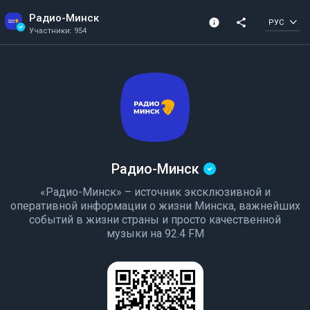
Радио-Минск
info
share
РУС
Участники: 954
Информация о канале
Подтвержденный 
Участники: 954
Создано в 2024
канал
Радио-Минск
«Радио-Минск» – источник эксклюзивной и
оперативной информации о жизни Минска, важнейших
событий в жизни страны и просто качественной
музыки на 92.4 FM