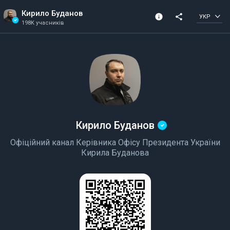
Кирило Буданов
info
share
УКР
198K учасників
Інформація про канал
Перевірений канал
198K учасників
Всі учасники можуть 
робити дописи
Кирило Буданов
Офіційний канал Керівника Офісу Президента України
Кирила Буданова