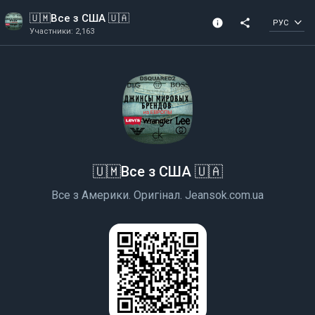
🇺🇲Все з США 🇺🇦
info
share
РУС
Участники: 2,163
Информация о канале
Участники: 2,163
Создано в 2020
🇺🇲Все з США 🇺🇦
Все з Америки. Оригінал. Jeansok.com.ua