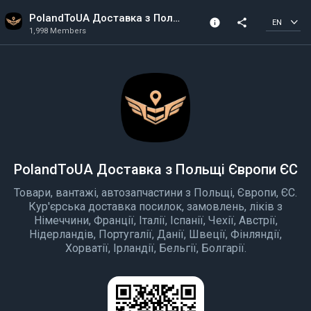
PolandToUA Доставка з Польщі Європи ЄС
info
share
EN
1,998 Members
Channel info
1,998 Members
Created In 2022
PolandToUA Доставка з Польщі Європи ЄС
Товари, вантажі, автозапчастини з Польщі, Європи, ЄС.
Кур'єрська доставка посилок, замовлень, ліків з
Німеччини, Франції, Італії, Іспанії, Чехії, Австрії,
Нідерландів, Португалії, Данії, Швеції, Фінляндії,
Хорватії, Ірландії, Бельгії, Болгарії.