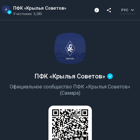
ПФК «Крылья Советов»
info
share
РУС
Участники: 5,285
Информация о канале
Подтвержденный 
Участники: 5,285
Создано в 2020
канал
ПФК «Крылья Советов»
Официальное сообщество ПФК «Крылья Советов»
(Самара)