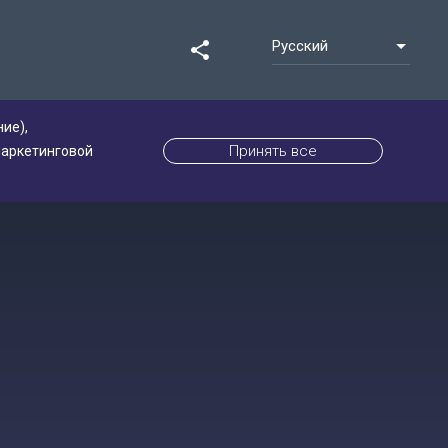
Русский
share
ие),
Принять все
маркетинговой