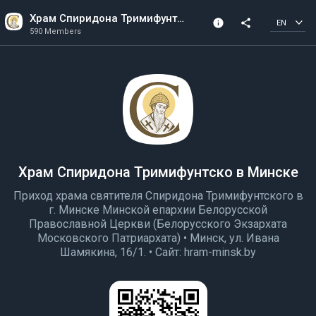
Храм Спиридона Тримифунтско в Минске
info
share
EN
590 Members
Channel info
590 Members
Created In 2019
Храм Спиридона Тримифунтско в Минске
Приход храма святителя Спиридона Тримифунтского в
г. Минске Минской епархии Белорусской
Православной Церкви (Белорусского Экзархата
Московского Патриархата) • Минск, ул. Ивана
Шамякина, 16/1. • Сайт: hram-minsk.by