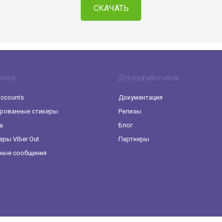
СКАЧАТЬ
знеса
Для разработчиков
Accounts
Документация
рованные стикеры
Релизы
а
Блог
еры Viber Out
Партнеры
ные сообщения