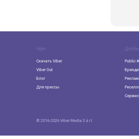
Viber
Для би
Скачать Viber
Public 
Viber Out
Бренди
Блог
Реклам
Для прессы
Реселл
Сервис
© 2016-2026 Viber Media S.à r.l.