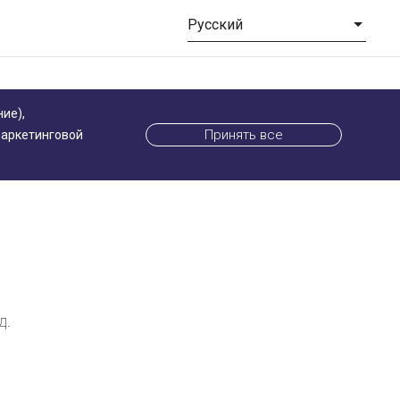
Русский
ие),
Принять все
маркетинговой
д.