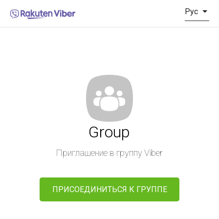
Рус
Group
Приглашение в группу Viber
ПРИСОЕДИНИТЬСЯ К ГРУППЕ