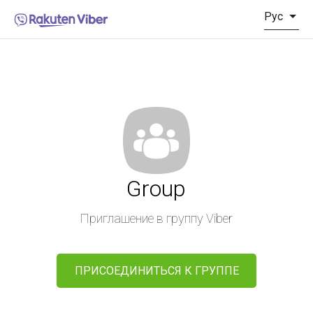
Рус
Group
Приглашение в группу Viber
ПРИСОЕДИНИТЬСЯ К ГРУППЕ