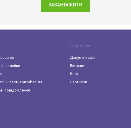
ЗАВАНТАЖИТИ
Розробники
Accounts
Документація
ні наклейки
Випуски
а
Блог
льні партнери Viber Out
Партнери
ві повідомлення