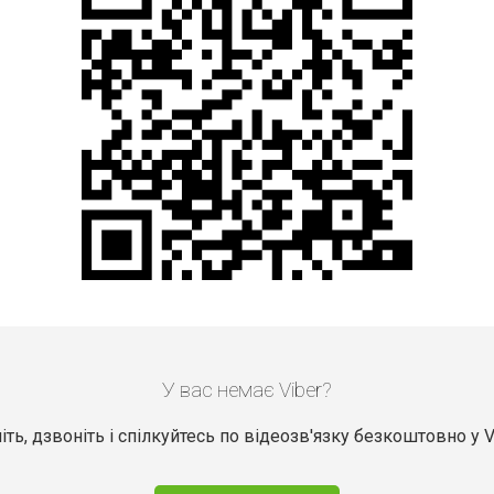
У вас немає Viber?
ть, дзвоніть і спілкуйтесь по відеозв'язку безкоштовно у V